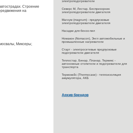
электроподогреватели
 автострадах. Строение
Северс M, Лестар, Беспризорник
передвижения на
электроподогреватели двигателя
Магнум (magnum) - предпусковые
электроподогреватели двигателя
Насадки для бензо-пил
Номакон (Nomacon), Энгл автомобильные и
промышленные нагреватели
мосвалы, Миксеры;
Старт - электросетевые предпусковые
подогреватели двигателя
Теплостар, Бинар, Планар, Термикс -
автономные отопители и подогреватели для
транспорта
Термокейс (Thermocase) - теплоизоляция
аккумулятора, АКБ
Архив брендов