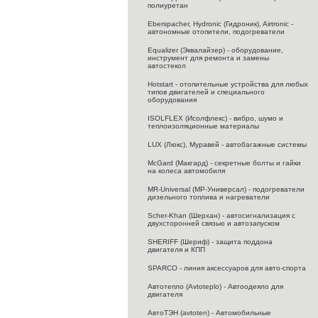
полиуретан
Eberspacher, Hydronic (Гидроник), Airtronic -
автономные отопители, подогреватели
Equalizer (Эквалайзер) - оборудование,
инструмент для ремонта и замены
автостекол
Hotstart - отопительные устройства для любых
типов двигателей и специального
оборудования
ISOLFLEX (Исолфлекс) - вибро, шумо и
теплоизоляционные материалы
LUX (Люкс), Муравей - автобагажные системы
McGard (Макгард) - секретные болты и гайки
на колеса автомобиля
MR-Universal (МР-Универсал) - подогреватели
дизельного топлива и нагреватели
Scher-Khan (Шерхан) - автосигнализация с
двухсторонней связью и автозапуском
SHERIFF (Шериф) - защита поддона
двигателя и КПП
SPARCO - линия аксессуаров для авто-спорта
Автотепло (Avtoteplo) - Автоодеяло для
двигателя
АвтоТЭН (avtoten) - Автомобильные