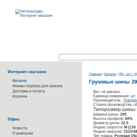
Поиск по каталогу:
Интернет-магазин
Главная
/
Каталог
/
Я|||_нп-т_||
Каталог
Грузовые шины 295 
Формы подбора для заказов
Доставка и оплата
Вес: не указано
Единица измерения: шт.
Корзина
Производитель:
.Triangle
Страна производства, сб
Типоразмер шины
Ширина шины:
295
Офис
Высота профиля:
80%
Диаметр диска:
22.5
Индекс скорости:
M (130 
Новости
Индекс нагрузки:
152/148 
О компании
Тип товара:
Рулевая (Лю