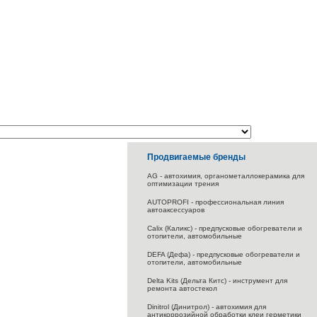
Продвигаемые бренды
AG - автохимия, органометаллокерамика для
оптимизации трения
AUTOPROFI - профессиональная линия
автоаксессуаров
Calix (Каликс) - предпусковые обогреватели и
отопители, автомобильные
DEFA (Дефа) - предпусковые обогреватели и
отопители, автомобильные
Delta Kits (Дельта Китс) - инструмент для
ремонта автостекол
Dinitrol (Динитрол) - автохимия для
антикоррозийной обработки клеи герметики