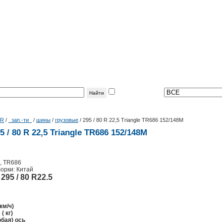
фильтр
по теме:
|R
/
_зап.-ти_
/
шины
/
грузовые
/
295 / 80 R 22,5 Triangle TR686 152/148M
/ 80 R 22,5 Triangle TR686 152/148M
, TR686
орки: Китай
:
295 / 80 R22.5
км/ч)
( кг)
бая) ось