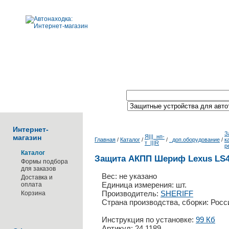
Поиск по каталогу:
Интернет-
З
магазин
Я|||_нп-
Главная
/
Каталог
/
/
_доп.оборудование
/
к
т_|||R
р
Каталог
Защита АКПП Шериф Lexus LS4
Формы подбора
для заказов
Вес: не указано
Доставка и
Единица измерения: шт.
оплата
Производитель:
SHERIFF
Корзина
Страна производства, сборки: Росс
Инструкция по установке:
99 Кб
Артикул: 24.1189_