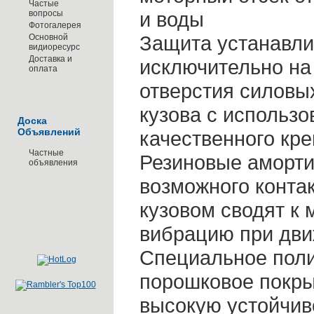
Частые
и воды
вопросы
Фотогалерея
Защита устанавли
Основной
видиоресурс
Доставка и
исключительно на
оплата
отверстия силовы
кузова с использ
Доска
Объявлений
качественного кр
Частные
Резиновые аморти
объявления
возможного конта
кузовом сводят к
вибрацию при дв
Специальное пол
порошковое покры
высокую устойчив