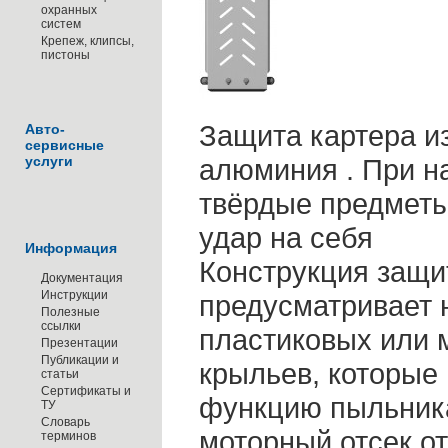
охранных
систем
Крепеж, клипсы,
пистоны
Защита картера из
Авто-
сервисные
услуги
алюминия . При н
твёрдые предметы
удар на себя
Информация
Конструкция защ
Документация
Инструкции
предусматривает 
Полезные
ссылки
пластиковых или 
Презентации
Публикации и
крыльев, которые
статьи
Сертификаты и
функцию пыльник
ТУ
Словарь
моторный отсек от
терминов