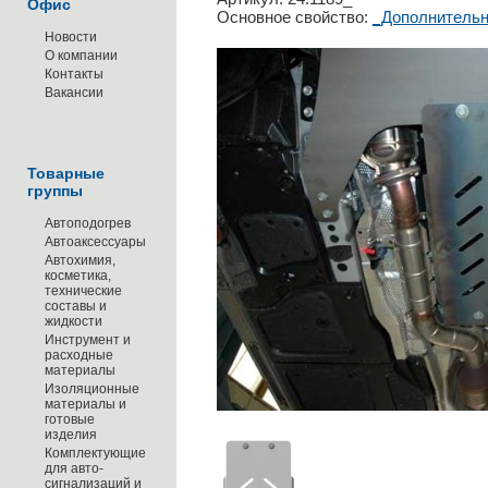
Офис
Основное свойство:
_Дополнительн
Новости
О компании
Контакты
Вакансии
Товарные
группы
Автоподогрев
Автоаксессуары
Автохимия,
косметика,
технические
составы и
жидкости
Инструмент и
расходные
материалы
Изоляционные
материалы и
готовые
изделия
Комплектующие
для авто-
сигнализаций и