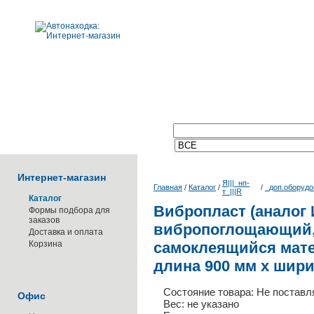
Поиск по каталогу:
Интернет-магазин
Я|||_нп-
Главная
/
Каталог
/
/
_доп.оборудо
т_|||R
Каталог
Вибропласт (аналог
Формы подбора для
заказов
вибропоглощающий,
Доставка и оплата
Корзина
самоклеящийся мате
длина 900 мм х ширин
Состояние товара: Не поставл
Офис
Вес: не указано