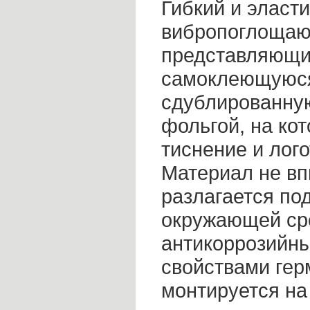
Гибкий и эласт
вибропоглощаю
представляющи
самоклеющуюся
сдублированну
фольгой, на ко
тиснение и лог
Материал не вп
разлагается по
окружающей ср
антикоррозийны
свойствами гер
монтируется на