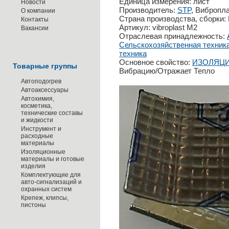
Единица измерения: лист
Новости
Производитель:
STP
, Вибропл
О компании
Страна производства, сборки:
Контакты
Артикул: vibroplast M2
Вакансии
Отраслевая принадлежность:
Сельскохозяйственная техник
техника
Основное свойство:
ИЗОЛЯЦ
Товарные группы
Вибрацию/Отражает Тепло
Автоподогрев
Автоаксессуары
Автохимия,
косметика,
технические составы
и жидкости
Инструмент и
расходные
материалы
Изоляционные
материалы и готовые
изделия
Комплектующие для
авто-сигнализаций и
охранных систем
Крепеж, клипсы,
пистоны