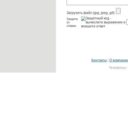
Загрузить файл (jpg, jpeg, gif):
Защита
от
спама:
Контакты
|
О компани
Телефоны: (