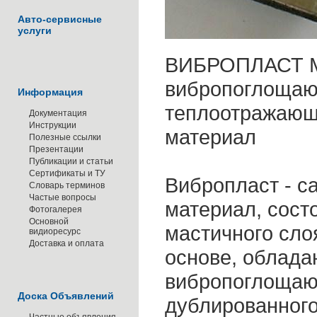
Авто-сервисные
услуги
ВИБРОПЛАСТ 
вибропоглоща
Информация
теплоотражающ
Документация
Инструкции
материал
Полезные ссылки
Презентации
Публикации и статьи
Сертификаты и ТУ
Вибропласт - 
Словарь терминов
Частые вопросы
материал, сост
Фотогалерея
Основной
мастичного сло
видиоресурс
Доставка и оплата
основе, облад
вибропоглощаю
Доска Объявлений
дублированного