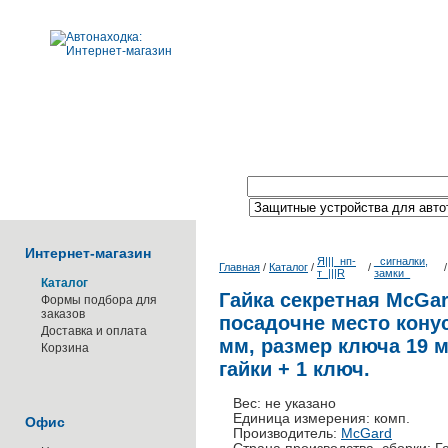
Поиск по каталогу:
Интернет-магазин
Я|||_нп-
_сигналки,
Главная
/
Каталог
/
/
т_|||R
замки_
Каталог
Гайка секретная McGar
Формы подбора для
заказов
посадочне место конус
Доставка и оплата
мм, размер ключа 19 м
Корзина
гайки + 1 ключ.
Вес: не указано
Единица измерения: комп.
Офис
Производитель:
McGard