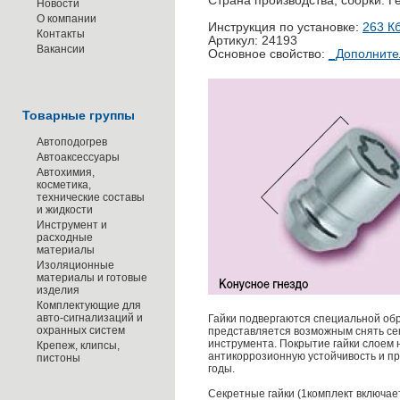
Страна производства, сборки: 
Новости
О компании
Инструкция по установке:
263 К
Контакты
Артикул: 24193
Вакансии
Основное свойство:
_Дополните
Товарные группы
Автоподогрев
Автоаксессуары
Автохимия,
косметика,
технические составы
и жидкости
Инструмент и
расходные
материалы
Изоляционные
материалы и готовые
изделия
Комплектующие для
авто-сигнализаций и
Гайки подвергаются специальной обр
охранных систем
представляется возможным снять се
инструмента. Покрытие гайки слоем 
Крепеж, клипсы,
антикоррозионную устойчивость и п
пистоны
годы.
Секретные гайки (1комплект включает 