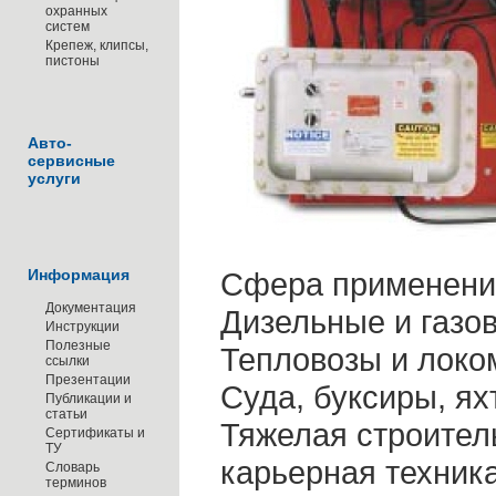
охранных
систем
Крепеж, клипсы,
пистоны
Авто-
сервисные
услуги
Информация
Сфера применени
Документация
Дизельные и газо
Инструкции
Полезные
Тепловозы и локо
ссылки
Презентации
Суда, буксиры, ях
Публикации и
статьи
Тяжелая строител
Сертификаты и
ТУ
карьерная техник
Словарь
терминов