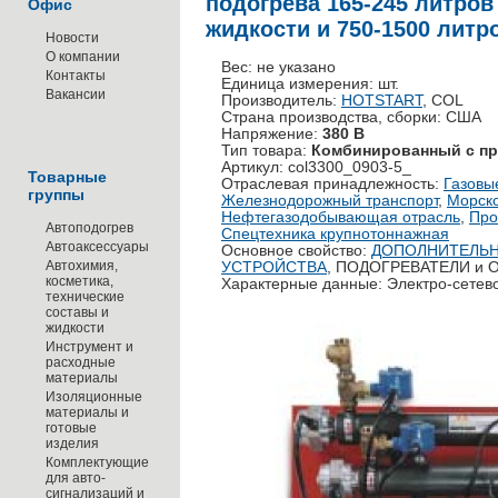
подогрева 165-245 литро
Офис
жидкости и 750-1500 литро
Новости
О компании
Вес: не указано
Контакты
Единица измерения: шт.
Вакансии
Производитель:
HOTSTART
, COL
Страна производства, сборки: США
Напряжение:
380 В
Тип товара:
Комбинированный с пр
Артикул: col3300_0903-5_
Товарные
Отраслевая принадлежность:
Газовы
группы
Железнодорожный транспорт
,
Морско
Нефтегазодобывающая отрасль
,
Про
Автоподогрев
Спецтехника крупнотоннажная
Автоаксессуары
Основное свойство:
ДОПОЛНИТЕЛЬН
Автохимия,
УСТРОЙСТВА
, ПОДОГРЕВАТЕЛИ и
косметика,
Характерные данные: Электро-сетев
технические
составы и
жидкости
Инструмент и
расходные
материалы
Изоляционные
материалы и
готовые
изделия
Комплектующие
для авто-
сигнализаций и