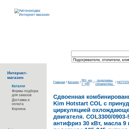
Поиск по каталогу:
Интернет-
магазин
Я|||_нп-
_подогревы,
Главная
/
Каталог
/
/
/
HOTST
т_|||R
сепараторы_
Каталог
Формы подбора
для заказов
Сдвоенная комбинированн
Доставка и
Kim Hotstart COL с прину
оплата
Корзина
циркуляцией охлождающе
двигателя. COL3300/0903-
антифриз 30 кВт, масла 9