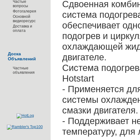
Сдвоенная комби
Частые
вопросы
Фотогалерея
система подогрева
Основной
видиоресурс
обеспечивает од
Доставка и
оплата
подогрев и цирку
охлаждающей жид
Доска
двигателе.
Объявлений
Система подогрев
Частные
объявления
Hotstart
- Применяется дл
системы охлажде
смазки двигателя.
- Поддерживает 
температуру, для 