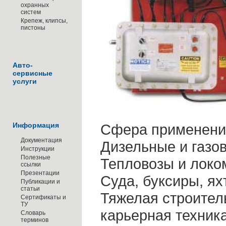
охранных
систем
Крепеж, клипсы,
пистоны
Авто-
сервисные
услуги
Информация
Сфера применени
Документация
Дизельные и газо
Инструкции
Полезные
Тепловозы и локо
ссылки
Презентации
Суда, буксиры, ях
Публикации и
статьи
Тяжелая строител
Сертификаты и
ТУ
карьерная техник
Словарь
терминов