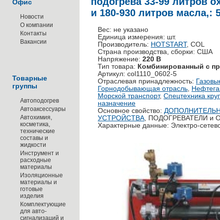
подогрева 33-99 литров 
Офис
и 180-930 литров масла,: 
Новости
О компании
Вес: не указано
Контакты
Единица измерения: шт.
Вакансии
Производитель:
HOTSTART
, COL
Страна производства, сборки: США
Напряжение:
220 В
Тип товара:
Комбинированный с пр
Артикул: col1110_0602-5
Товарные
Отраслевая принадлежность:
Газовы
группы
Горнодобывающая отрасль
,
Нефтега
Морской транспорт
,
Спецтехника кру
Автоподогрев
назначение
Автоаксессуары
Основное свойство:
ДОПОЛНИТЕЛЬН
Автохимия,
УСТРОЙСТВА
, ПОДОГРЕВАТЕЛИ и
косметика,
Характерные данные: Электро-сетев
технические
составы и
жидкости
Инструмент и
расходные
материалы
Изоляционные
материалы и
готовые
изделия
Комплектующие
для авто-
сигнализаций и