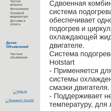
Сдвоенная комби
Частые
вопросы
Фотогалерея
система подогрева
Основной
видиоресурс
обеспечивает од
Доставка и
оплата
подогрев и цирку
охлаждающей жид
Доска
двигателе.
Объявлений
Система подогрев
Частные
объявления
Hotstart
- Применяется дл
системы охлажде
смазки двигателя.
- Поддерживает 
температуру, для 