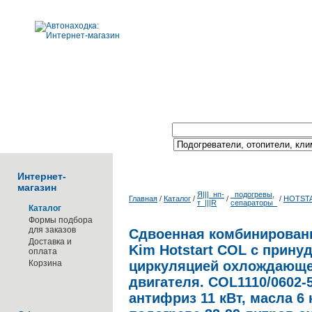
Поиск по каталогу:
Интернет-
магазин
Я|||_нп-
_подогревы,
Главная
/
Каталог
/
/
/
HOTST
т_|||R
сепараторы_
Каталог
Формы подбора
для заказов
Сдвоенная комбинированн
Доставка и
Kim Hotstart COL с прину
оплата
Корзина
циркуляцией охлождающе
двигателя. COL1110/0602-
антифриз 11 кВт, масла 6