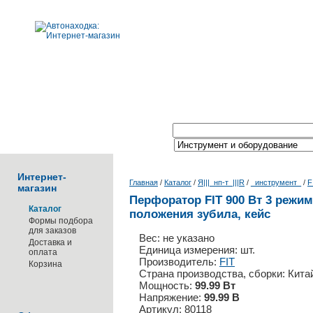
Поиск по каталогу:
Интернет-
Главная
/
Каталог
/
Я|||_нп-т_|||R
/
_инструмент_
/
F
магазин
Перфоратор FIT 900 Вт 3 режи
Каталог
положения зубила, кейс
Формы подбора
для заказов
Вес: не указано
Доставка и
Единица измерения: шт.
оплата
Производитель:
FIT
Корзина
Страна производства, сборки: Кита
Мощность:
99.99 Вт
Напряжение:
99.99 В
Артикул: 80118