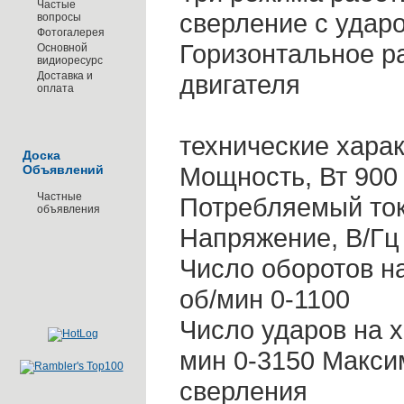
Частые
сверление с удар
вопросы
Фотогалерея
Горизонтальное р
Основной
видиоресурс
Доставка и
двигателя
оплата
технические харак
Доска
Мощность, Вт 900
Объявлений
Частные
Потребляемый ток,
объявления
Напряжение, В/Гц
Число оборотов на
об/мин 0-1100
Число ударов на х
мин 0-3150 Макс
сверления