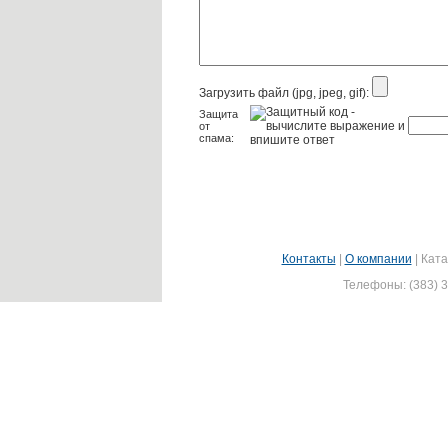
Загрузить файл (jpg, jpeg, gif):
Защита
от
спама:
Контакты
|
О компании
|
Ката
Телефоны: (383) 3