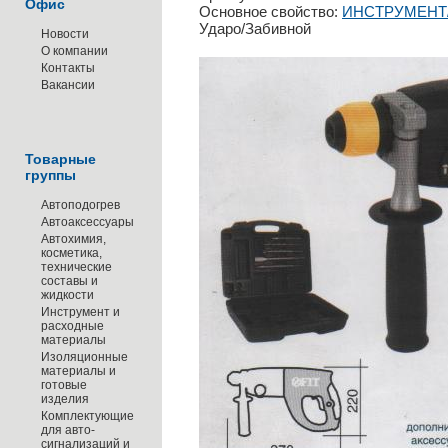
Офис
Основное свойство:
ИНСТРУМЕНТ
Ударо/Забивной
Новости
О компании
Контакты
Вакансии
Товарные
группы
Автоподогрев
Автоаксессуары
Автохимия,
косметика,
технические
составы и
жидкости
Инструмент и
расходные
материалы
Изоляционные
материалы и
готовые
изделия
Комплектующие
для авто-
сигнализаций и