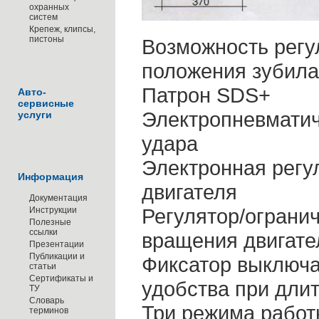
охранных
систем
Крепеж, клипсы,
пистоны
Возможность регу
положения зубил
Патрон SDS+
Авто-
сервисные
Электропневмати
услуги
удара
Электронная регу
Информация
двигателя
Документация
Регулятор/ограни
Инструкции
Полезные
ссылки
вращения двигате
Презентации
Публикации и
Фиксатор выключа
статьи
Сертификаты и
удобства при дли
ТУ
Словарь
Три режима работ
терминов