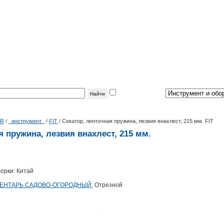
фильтр
по теме:
|R
/
_инструмент_
/
FIT
/
Секатор, ленточная пружина, лезвия внахлест, 215 мм. FIT
я пружина, лезвия внахлест, 215 мм.
орки: Китай
ЕНТАРЬ САДОВО-ОГОРОДНЫЙ
, Отрезной