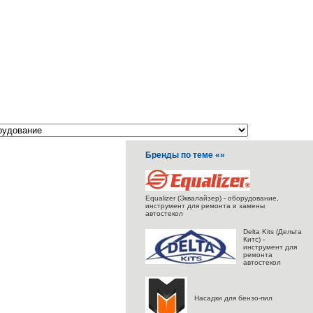
Бренды по теме «»
Equalizer (Эквалайзер) - оборудование,
инструмент для ремонта и замены
автостекол
Delta Kits (Дельта
Китс) -
инструмент для
ремонта
автостекол
Насадки для бензо-пил