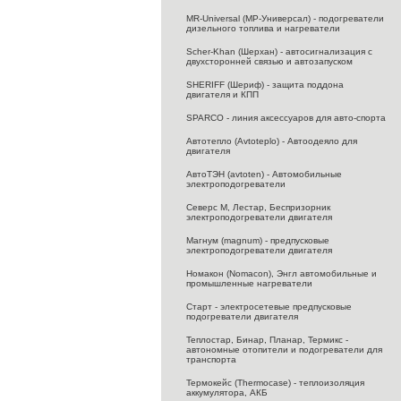
MR-Universal (МР-Универсал) - подогреватели
дизельного топлива и нагреватели
Scher-Khan (Шерхан) - автосигнализация с
двухсторонней связью и автозапуском
SHERIFF (Шериф) - защита поддона
двигателя и КПП
SPARCO - линия аксессуаров для авто-спорта
Автотепло (Avtoteplo) - Автоодеяло для
двигателя
АвтоТЭН (avtoten) - Автомобильные
электроподогреватели
Северс M, Лестар, Беспризорник
электроподогреватели двигателя
Магнум (magnum) - предпусковые
электроподогреватели двигателя
Номакон (Nomacon), Энгл автомобильные и
промышленные нагреватели
Старт - электросетевые предпусковые
подогреватели двигателя
Теплостар, Бинар, Планар, Термикс -
автономные отопители и подогреватели для
транспорта
Термокейс (Thermocase) - теплоизоляция
аккумулятора, АКБ