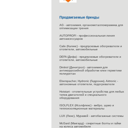
Продвигаемые бренды
AG - автохимия, органометаллокерамика для
оптимизации трения
AUTOPROFI - профессиональная линия
автоаксессуаров
Calix (Каликс) - предпусковые обогреватели и
отопители, автомобильные
DEFA (Дефа) - предпусковые обогреватели и
отопители, автомобильные
Dinitrol (Динитрол) - автохимия для
антикоррозийной обработки клеи герметики
полиуретан
Eberspacher, Hydronic (Гидроник), Airtronic -
автономные отопители, подогреватели
Hotstart - отопительные устройства для любых
типов двигателей и специального
оборудования
ISOLFLEX (Исолфлекс) - вибро, шумо и
теплоизоляционные материалы
LUX (Люкс), Муравей - автобагажные системы
McGard (Макгард) - секретные болты и гайки
на колеса автомобиля