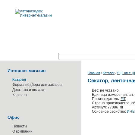
Поиск по каталогу:
Интернет-магазин
Главная
/
Каталог
/
Я|||_нп-т_||
Каталог
Секатор, ленточна
Формы подбора для заказов
Доставка и оплата
Вес: не указано
Единица измерения: шт.
Корзина
Производитель:
FIT
Страна производства, сб
Артикул: 77086_fit
Основное свойство:
ИНВ
Офис
Новости
О компании