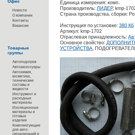
Офис
Единица измерения: комп.
Производитель:
ЛИДЕР
, kmp-170
Новости
Страна производства, сборки: Р
О компании
Контакты
Инструкция по установке:
380 Кб
Вакансии
Артикул: kmp-1702
Отраслевая принадлежность:
Ав
Основное свойство:
ДОПОЛНИТ
Товарные
УСТРОЙСТВА
, ПОДОГРЕВАТЕЛ
группы
Автоподогрев
Автоаксессуары
Автохимия,
косметика,
технические
составы и
жидкости
Инструмент и
расходные
материалы
Изоляционные
материалы и
готовые
изделия
Комплектующие
для авто-
сигнализаций и