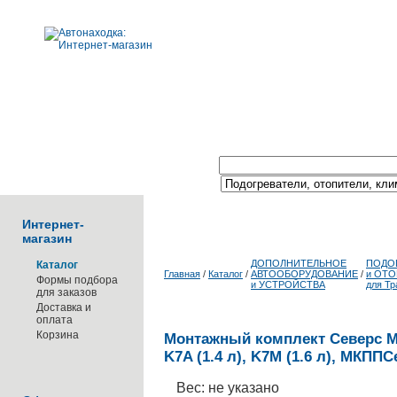
Поиск по каталогу:
Интернет-
магазин
ДОПОЛНИТЕЛЬНОЕ
ПОДО
Каталог
Главная
/
Каталог
/
АВТООБОРУДОВАНИЕ
/
и ОТ
Формы подбора
и УСТРОЙСТВА
для Тр
для заказов
Доставка и
оплата
Корзина
Монтажный комплект Северс М, 
K7A (1.4 л), K7M (1.6 л), МКПП
Вес: не указано