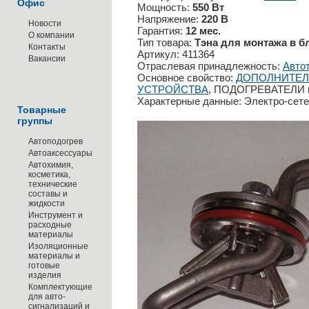
Офис
Мощность:
550 Вт
Напряжение:
220 В
Новости
Гарантия:
12 мес.
О компании
Тип товара:
Тэна для монтажа в б
Контакты
Артикул: 411364
Вакансии
Отраслевая принадлежность:
Авто
Основное свойство:
ДОПОЛНИТЕЛ
УСТРОЙСТВА
, ПОДОГРЕВАТЕЛИ
Характерные данные: Электро-сет
Товарные
группы
Автоподогрев
Автоаксессуары
Автохимия,
косметика,
технические
составы и
жидкости
Инструмент и
расходные
материалы
Изоляционные
материалы и
готовые
изделия
Комплектующие
для авто-
сигнализаций и