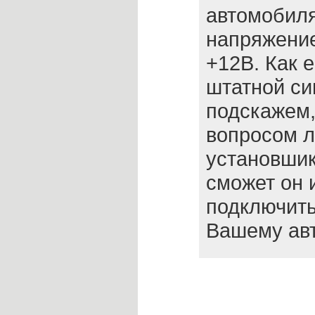
автомобиля
напряжение
+12В. Как е
штатной си
подскажем,
вопросом л
установшик
сможет он 
подключить
Вашему ав