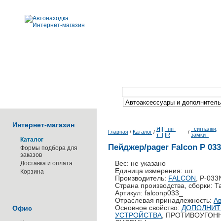
Поиск по каталогу:
Интернет-магазин
Я|||_нп-
_сигналки,
Главная
/
Каталог
/
/
т_|||R
замки_
Каталог
Пейджер/pager Falcon P 03
Формы подбора для
заказов
Доставка и оплата
Вес: не указано
Единица измерения: шт.
Корзина
Производитель:
FALCON
, P-033
Страна производства, сборки: Т
Артикул: falconp033_
Отраслевая принадлежность:
Ав
Офис
Основное свойство:
ДОПОЛНИТ
УСТРОЙСТВА
, ПРОТИВОУГОН