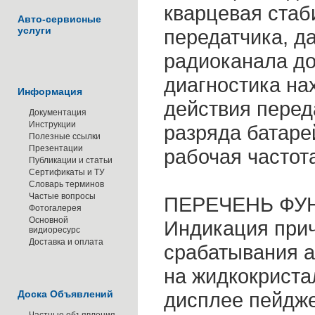
кварцевая стаб
Авто-сервисные
услуги
передатчика, д
радиоканала до
диагностика на
Информация
действия перед
Документация
Инструкции
разряда батаре
Полезные ссылки
Презентации
рабочая частот
Публикации и статьи
Сертификаты и ТУ
Словарь терминов
Частые вопросы
ПЕРЕЧЕНЬ ФУ
Фотогалерея
Основной
Индикация при
видиоресурс
Доставка и оплата
срабатывания а
на жидкокрист
Доска Объявлений
дисплее пейдж