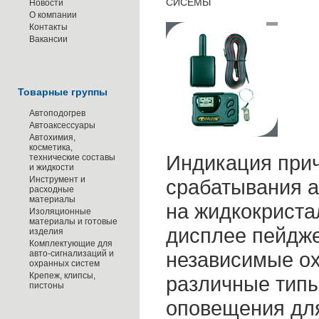
СИСЕМЫ
Новости
О компании
Контакты
Вакансии
Товарные группы
Автоподогрев
Автоаксессуары
Автохимия,
косметика,
Индикация при
технические составы
и жидкости
Инструмент и
срабатывания а
расходные
материалы
на жидкокрист
Изоляционные
материалы и готовые
дисплее пейдже
изделия
Комплектующие для
независимые о
авто-сигнализаций и
охранных систем
Крепеж, клипсы,
различные типы
пистоны
оповещения для