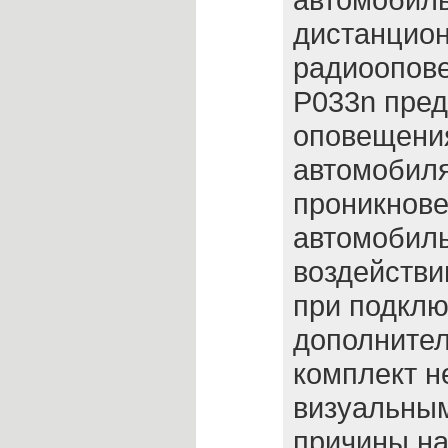
дистанцион
радиоопов
P033n пред
оповещени
автомобиля
проникнове
автомобиль
воздействи
при подкл
дополнител
комплект н
визуальны
причины н