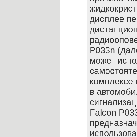
жидкокрис
дисплее пе
дистанцион
радиоопов
P033n (дал
может испо
самостоятел
комплексе 
в автомоби
сигнализац
Falcon P03
предназнач
использова