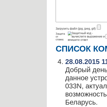
Загрузить файл (jpg, jpeg, gif):
Защита
от
спама:
СПИСОК КО
28.08.2015 1
Добрый день
данное устро
033N, актуал
возможность
Беларусь.