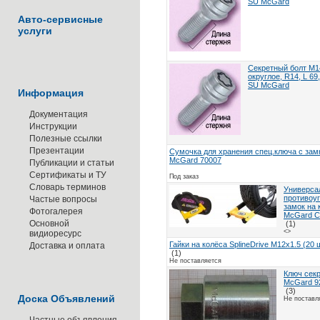
SU McGard
Авто-сервисные
услуги
Секретный болт M14
округлое, R14, L 69
SU McGard
Информация
Документация
Инструкции
Полезные ссылки
Презентации
Сумочка для хранения спец.ключа с зам
McGard 70007
Публикации и статьи
Сертификаты и ТУ
Под заказ
Словарь терминов
Универса
противоу
Частые вопросы
замок на 
Фотогалерея
McGard C
Основной
(1)
<>
видиоресурс
Гайки на колёса SplineDrive M12x1.5 (20 ш
Доставка и оплата
(1)
Не поставляется
Ключ сек
McGard 9
(3)
Доска Объявлений
Не поставл