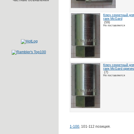
Частные объявления
Ключ секретный для
гаек McGard
(59)
Не поставляется
Ключ секретный для
гаек McGard оригин
(7)
Не поставляется
1-100
,
101-112
позиция.