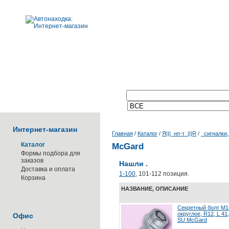
Поиск по каталогу:
Интернет-магазин
Главная
/
Каталог
/
Я|||_нп-т_|||R
/
_сигналки,
Каталог
McGard
Формы подбора для
заказов
Нашли .
Доставка и оплата
1-100
,
101-112
позиция.
Корзина
НАЗВАНИЕ, ОПИСАНИЕ
Секретный болт M14
округлое, R12, L 41
Офис
SU McGard