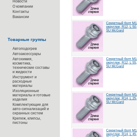
Новости
О компании
Контакты
Вакансии
Секретный болт M14
округлое, R12, L 50
SU McGard
Товарные группы
Автоподогрев
Автоаксессуары
Автохимия,
Секретный болт M14
округлое, R12, L 55
косметика,
SU McGard
технические составы
и жидкости
Инструмент и
расходные
материалы
Изоляционные
Секретный болт M14
материалы и готовые
округлое, R14, L 25
изделия
SU McGard
Комплектующие для
авто-сигнализаций и
охранных систем
Крепеж, клипсы,
пистоны
Секретный болт M14
округлое, R14, L 45