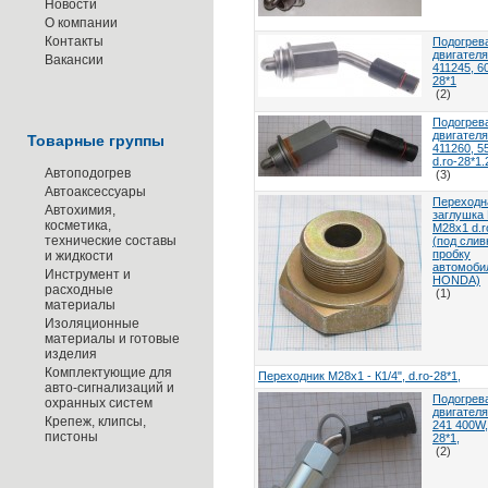
Новости
О компании
Контакты
Подогрев
двигателя
Вакансии
411245, 6
28*1
(2)
Подогрев
двигателя
Товарные группы
411260, 5
d.ro-28*1.
Автоподогрев
(3)
Автоаксессуары
Переходн
Автохимия,
заглушка 
косметика,
М28х1 d.r
технические составы
(под сли
пробку
и жидкости
автомоби
Инструмент и
HONDA)
расходные
(1)
материалы
Изоляционные
материалы и готовые
изделия
Комплектующие для
Переходник М28х1 - К1/4", d.ro-28*1,
авто-сигнализаций и
Подогрев
охранных систем
двигателя
Крепеж, клипсы,
241 400W,
пистоны
28*1,
(2)