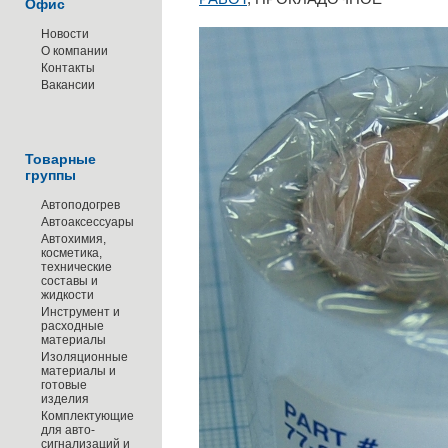
Офис
Новости
О компании
Контакты
Вакансии
Товарные
группы
Автоподогрев
Автоаксессуары
Автохимия,
косметика,
технические
составы и
жидкости
Инструмент и
расходные
материалы
Изоляционные
материалы и
готовые
изделия
Комплектующие
для авто-
сигнализаций и