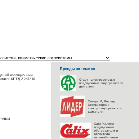
Бренды по теме «»
дящий изоляционный
макон КПТД-2 2К1310.
Старт - электросетевые
предпусковые подогреватели
двигателя
Северс M, Лестар,
Беспризорник
электроподогреватели
двигателя
онный
Calix (Каликс) -
предпусковые
обогреватели и
отопители,
автомобильные