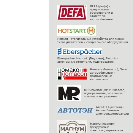
DEFA (Дефа) -
предпусковые
обогреватели и
отопители,
автомобильные
Hotstart - отопительные устройства для любых
типов двигателей и специального оборудования
Eberspacher, Hydronic (Гидроник), Airtronic -
автономные отопители, подогреватели
Номакон (Nomacon), Энгл
автомобильные и
промышленные
нагреватели
MR-Universal (МР-Универсал) -
подогреватели дизельного
топлива и нагреватели
АвтоТЭН (avtoten) -
Автомобильные
электроподогреватели
Магнум (magnum) -
предпусковые
электроподогреватели