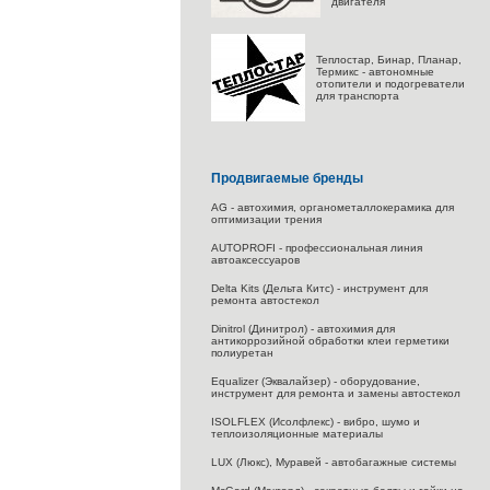
двигателя
Теплостар, Бинар, Планар,
Термикс - автономные
отопители и подогреватели
для транспорта
Продвигаемые бренды
AG - автохимия, органометаллокерамика для
оптимизации трения
AUTOPROFI - профессиональная линия
автоаксессуаров
Delta Kits (Дельта Китс) - инструмент для
ремонта автостекол
Dinitrol (Динитрол) - автохимия для
антикоррозийной обработки клеи герметики
полиуретан
Equalizer (Эквалайзер) - оборудование,
инструмент для ремонта и замены автостекол
ISOLFLEX (Исолфлекс) - вибро, шумо и
теплоизоляционные материалы
LUX (Люкс), Муравей - автобагажные системы