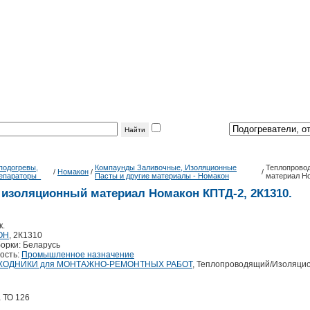
фильтр
по теме:
подогревы,
Компаунды Заливочные, Изоляционные
Теплопрово
/
Номакон
/
/
епараторы_
Пасты и другие материалы - Номакон
материал Но
изоляционный материал Номакон КПТД-2, 2К1310.
к.
ОН
, 2К1310
орки: Беларусь
ость:
Промышленное назначение
ХОДНИКИ для МОНТАЖНО-РЕМОНТНЫХ РАБОТ
, Теплопроводящий/Изоляци
 ТО 126