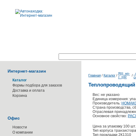
Поиск по каталогу:
Интернет-магазин
Я|||_нп-
_
Главная
/
Каталог
/
/
т_|||R
с
Каталог
Теплопроводящий 
Формы подбора для заказов
Доставка и оплата
Вес: не указано
Корзина
Единица измерения: упа
Производитель:
НОМАК
Страна производства, сб
Отраслевая принадлежн
Основное свойство:
РАС
Офис
Цена за упаковку 100 шт.
Новости
Тип корпуса транзистора
О компании
Тип прокладки 2К1310