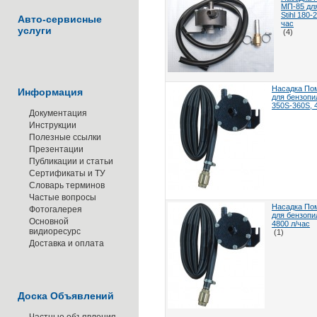
МП-85 дл
Stihl 180-
Авто-сервисные
час
услуги
(4)
Насадка По
Информация
для бензопи
350S-360S, 
Документация
Инструкции
Полезные ссылки
Презентации
Публикации и статьи
Сертификаты и ТУ
Словарь терминов
Частые вопросы
Насадка По
Фотогалерея
для бензопил
Основной
4800 л/час
видиоресурс
(1)
Доставка и оплата
Доска Объявлений