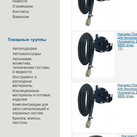
Новости
О компании
Контакты
Вакансии
Насадка По
для бензопи
Товарные группы
Husqwarna 1
4800 л/час
Автоподогрев
(1)
Автоаксессуары
Автохимия,
косметика,
технические составы
и жидкости
Инструмент и
расходные
Насадка По
материалы
для бензопи
Изоляционные
Husqwarna 2
материалы и готовые
4800 л/час
изделия
Комплектующие для
авто-сигнализаций и
охранных систем
Крепеж, клипсы,
пистоны
Насадка 